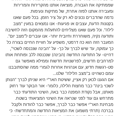
שממתיקה את הגבורה, מוציאה אותנו מהקרירות והמרירות
ומעבירה אותנו לפזה אחרת, של מתיקות ונעימות.
נדמה שהדברים נכונים לא רק על ציר הזמן. בכל פעם שאנו
בקטנות הדעת, עצבים או פגיעות- אנו נמצאים במעין "מצב
לילה". וכל פעם שאנו מצליחים להתעלות מהמקום הזה לחשיבה
ותודעה נקיה, משוחררת וחיובית יותר- אנו עוברים ל"מצב יום".
המעבר הזה הוא כה דרמטי, משפיע על חוויית החיים בצורה כל
כך עמוקה, עד שיש לברך על כך- על "הבינה שנכנסה לשכוי",
דהיינו- על התודעה החדשה (הבינה) שנכנסה ללב ופותחת אותו
למרחבים חדשים, לפרשנויות חדשות וממילא מאפשר גם
סט-רגשות חדש, עם אנרגיות אחרות לגמרי ממה שהסתובבנו
עמם כשהיינו ב"מצב הלילה" שלנו…
אם הגענו לכאן רק אציין, ששיטת האר"י היא שניתן לברך "הנותן
לשכוי בינה" כבר מחצות הלילה, כלומר- אור הבוקר עוד רחוק
מאתנו, אבל נקודת המפנה כבר באה, השינוי התודעתי כבר
מתרחש גם עוד לפני שנראה את השינוי המציאותי בשטח.
מבחינת האר"י אפשר כבר לברך, אפשר כבר להודות ולקבל
בברכה (תרתי משמע) את המציאות החדשה והמתחדשת- כי