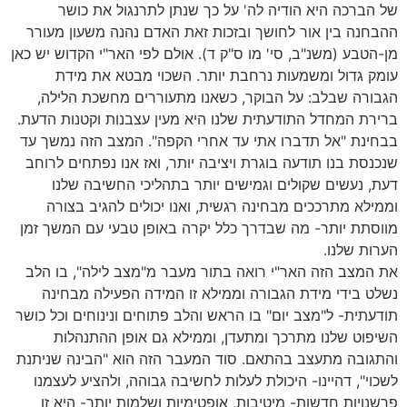
של הברכה היא הודיה לה' על כך שנתן לתרנגול את כושר
ההבחנה בין אור לחושך ובזכות זאת האדם נהנה משעון מעורר
מן-הטבע (משנ"ב, סי' מו ס"ק ד). אולם לפי האר"י הקדוש יש כאן
עומק גדול ומשמעות נרחבת יותר. השכוי מבטא את מידת
הגבורה שבלב: על הבוקר, כשאנו מתעוררים מחשכת הלילה,
ברירת המחדל התודעתית שלנו היא מעין עצבנות וקטנות הדעת.
בבחינת "אל תדברו אתי עד אחרי הקפה". המצב הזה נמשך עד
שנכנסת בנו תודעה בוגרת ויציבה יותר, ואז אנו נפתחים לרוחב
דעת, נעשים שקולים וגמישים יותר בתהליכי החשיבה שלנו
וממילא מתרככים מבחינה רגשית, ואנו יכולים להגיב בצורה
מווסתת יותר- מה שבדרך כלל יקרה באופן טבעי עם המשך זמן
הערות שלנו.
את המצב הזה האר"י רואה בתור מעבר מ"מצב לילה", בו הלב
נשלט בידי מידת הגבורה וממילא זו המידה הפעילה מבחינה
תודעתית- ל"מצב יום" בו הראש והלב פתוחים ונינוחים וכל כושר
השיפוט שלנו מתרכך ומתעדן, וממילא גם אופן ההתנהלות
והתגובה מתעצב בהתאם. סוד המעבר הזה הוא "הבינה שניתנת
לשכוי", דהיינו- היכולת לעלות לחשיבה גבוהה, ולהציע לעצמנו
פרשנויות חדשות- מיטיבות, אופטימיות ושלמות יותר- היא זו