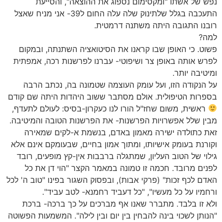
נפש של אשתו "ומקסימום נספוג את ההוצאה", והסייעת
התעכבה בגלל שלתינוק שלה עלה החום ל39- אני מניח שאצל
רובנו התגובה היתה משתנה דרמטית.
למה?
פשוט. כי האופן שבו קראנו את הסיטואציה השתנתה, ובמקום
לפרש אותה באופן צר ושיפוטי- עברנו לפרשנות רכה, אמפתית
ומיטיבה יותר.
על הנקודה הזו, ועל עומק העוצמה שטמונה בה, נכתב הרבה
בספרות הטיפולית. אולם מסתבר ששוב היהדות היתה שם קודם
ראשית, משום שחז"ל הורו לנו כעקרון-בסיס: לעולם לתעדף,
מבין שלל אפשרויות הפרשנות- את הפרשנות הטובה והמיטיבה.
זאת כתולדה ישירה מאמון באדם, בנשמת א-לקים שמאירה
וקורנת בעומק אישיותו, ומתוך אמון בחיים, שבעומקם אינם אלא
גילוי של הטוב העליון, שמתגלה ברבבות אין-קץ מופעים, רובד
לפנים מרובד. חכמה זו טמונה במאמר הקצר "הוי דן את כל
האדם לכף זכות" (פרקי אבות), ובפסוק השגור בפינו "טוב ה' לכל
ורחמיו על כל מעשיו", "כל דעביד רחמנא- לטב עביד".
ולא זו בלבד. מתברר שאנו אף מברכים על כך ברכה- ברכת
"הנותן לשכוי בינה להבחין בין יום ובין לילה". המשמעות הפשוטה