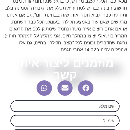
מכאן כבר הכל יתעצב מחדש, כי ברגע שנפתחנו לזווית מבט
חדשה, הבינה כבר שולטת והיא תסלק את הגבורה הטמונה בלב
ותחתיה כבר תביא חסד ואור, שזה בבחינת "יום", גם אם אנחנו
מרגישים שאנו עוד באמצע הלילה- בעומק, הכל כבר השתנה.
אז אם אתם רוצים איזה משהו נחמד שימתיק לכם את הרגעים
המרירים שאולי יצוצו במהלך היום, אני ממליץ על הממתק הזה :).
נראה שהדברים נכונים לכל "מצבי הלילה" בחיינו, גם אלו
שנופלים עלינו ב14:02 אחרי הגנים…
מוזמנים ליצור איתי
קשר