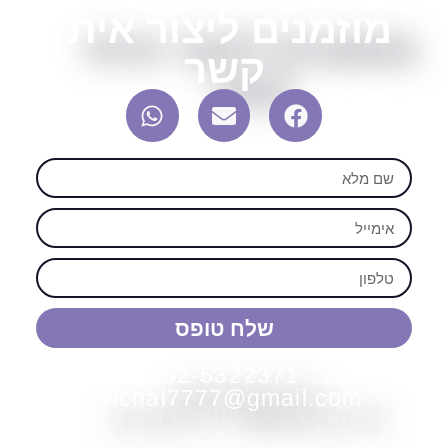
מוזמנים ליצור איתי
קשר
שלח טופס
052-5322371
avichai7777@gmail.com